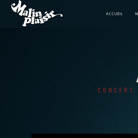
ACCUEIL
M
CONCERT 
';