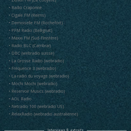
• Radio Craponne
• Cigale FM (Reims)
• Demoiselle FM (Rochefort)
• PFM Radio (Bellignat)
• Maxxi FM (Sud-Finistère)
• Radio BLC (Cambrai)
• DBC (webradio suisse)
• La Grosse Radio (webradio)
• Fréquence 3 (webradio)
• La radio du voyage (webradio)
• Mochi Mochi (webradio)
• Reservoir Musics (webradio)
• AOL Radio
• Netradio 100 (webradio US)
• RelaxRadio (webradio australienne)
Interviews & extraits