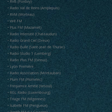
• RVB (Pontivy)
• Radio Val de Reins (Amplepuis)
• RVM (Morteau)
• Viré FM
• Plus FM (Mazamet)
• Radio Intensité (Chateaudun)
• Radio Grand Ciel (Dreux)
• Radio Bulle (Saint-Jean de Thurac)
• Radio Studio 1 (Lemberg)
• Radio Plus FM (Evreux)
• Lyon Première
• Radio Association (Montauban)
• Plum FM (Plumelec)
• Fréquence Amitié (Vesoul)
• RGL Radio (Luxembourg)
• Triage FM (Migennes)
• Isabelle FM (Perigueux)
• Zenith FM (La Couyere)